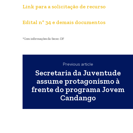
Link para a solicitação de recurso
Edital nº 34 e demais documentos
*Com informações da Secec-DF
Previous article
Secretaria da Juventude
assume protagonismo à
frente do programa Jovem
Candango