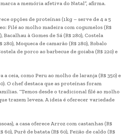
 marca a memória afetiva do Natal”, afirma.
ece opções de proteínas (1kg – serve de 4 a 5
neo: Filé ao molho madeira com cogumelos (R$
), Bacalhau à Gomes de Sá (R$ 280), Costela
280), Moqueca de camarão (R$ 280), Robalo
ostela de porco ao barbecue de goiaba (R$ 220) e
a ceia, como Peru ao molho de laranja (R$ 350) e
). O chef destaca que as proteínas foram
amílias. “Temos desde o tradicional filé ao molho
ue trazem leveza. A ideia é oferecer variedade
oas), a casa oferece Arroz com castanhas (R$
$ 60), Purê de batata (R$ 60), Feijão de caldo (R$