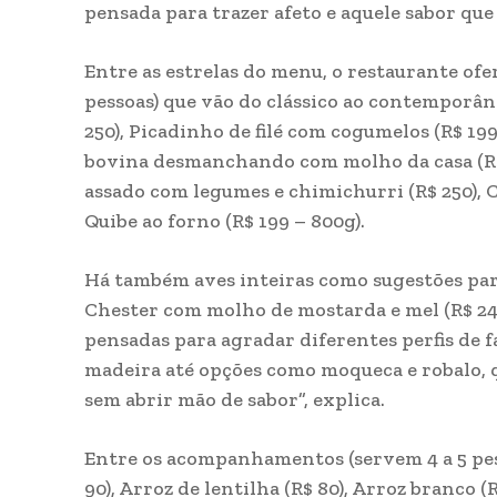
pensada para trazer afeto e aquele sabor que
Entre as estrelas do menu, o restaurante ofer
pessoas) que vão do clássico ao contemporâ
250), Picadinho de filé com cogumelos (R$ 199
bovina desmanchando com molho da casa (R$ 
assado com legumes e chimichurri (R$ 250), C
Quibe ao forno (R$ 199 – 800g).
Há também aves inteiras como sugestões para 
Chester com molho de mostarda e mel (R$ 240
pensadas para agradar diferentes perfis de f
madeira até opções como moqueca e robalo, q
sem abrir mão de sabor”, explica.
Entre os acompanhamentos (servem 4 a 5 pess
90), Arroz de lentilha (R$ 80), Arroz branco (R