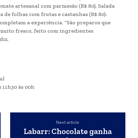
tomate artesanal com parmesão (R$ 80), Salada
a de folhas com frutas e castanhas (R$ 80).
mpletam a experiência. “São preparos que
muito fresco, feito com ingredientes
diz.
ul
s 11h30 às 00h
Next article
Labarr: Chocolate ganha