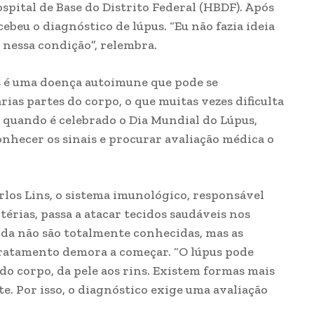
pital de Base do Distrito Federal (HBDF). Após
ebeu o diagnóstico de lúpus. “Eu não fazia ideia
 nessa condição”, relembra.
s é uma doença autoimune que pode se
ias partes do corpo, o que muitas vezes dificulta
o, quando é celebrado o Dia Mundial do Lúpus,
onhecer os sinais e procurar avaliação médica o
los Lins, o sistema imunológico, responsável
érias, passa a atacar tecidos saudáveis nos
nda não são totalmente conhecidas, mas as
ratamento demora a começar. “O lúpus pode
 corpo, da pele aos rins. Existem formas mais
te. Por isso, o diagnóstico exige uma avaliação