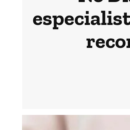
especialis
reco