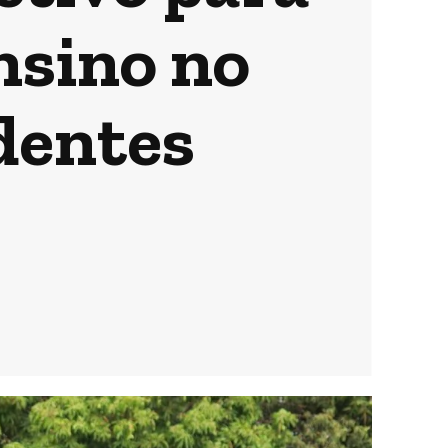
nsino no
adentes