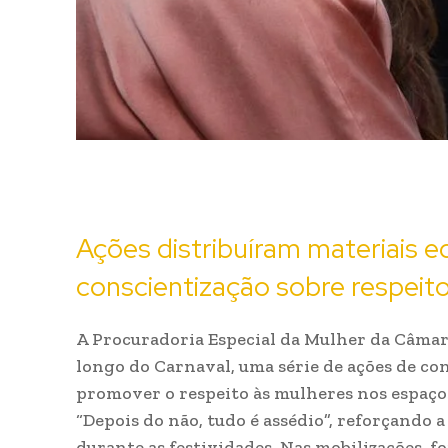
Ações distribuíram materiais e
conscientização sobre respeito
A Procuradoria Especial da Mulher da Câmara 
longo do Carnaval, uma série de ações de co
promover o respeito às mulheres nos espaços
“Depois do não, tudo é assédio”, reforçando
durante as festividades. Nas mobilizações, 