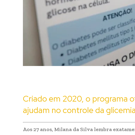
Criado em 2020, o programa of
ajudam no controle da glicemi
Aos 27 anos, Milana da Silva lembra exatame