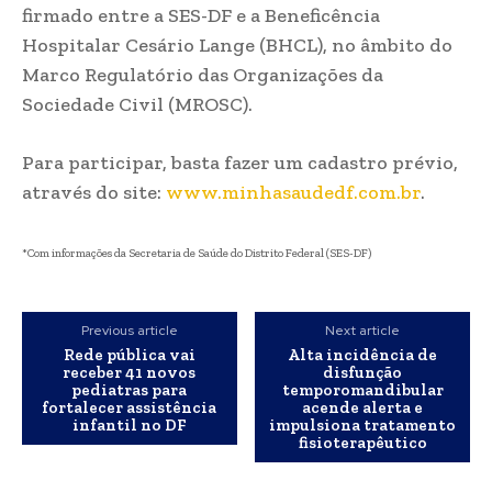
firmado entre a SES-DF e a Beneficência
Hospitalar Cesário Lange (BHCL), no âmbito do
Marco Regulatório das Organizações da
Sociedade Civil (MROSC).
Para participar, basta fazer um cadastro prévio,
através do site:
www.minhasaudedf.com.br
.
*Com informações da Secretaria de Saúde do Distrito Federal (SES-DF)
Previous article
Next article
Rede pública vai
Alta incidência de
receber 41 novos
disfunção
pediatras para
temporomandibular
fortalecer assistência
acende alerta e
infantil no DF
impulsiona tratamento
fisioterapêutico