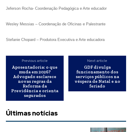
Jeferson Rocha- Coordenação Pedagógica e Arte educador
Wesley Messias – Coordenação de Oficinas e Palestrante
Stefanie Chopard – Produtora Executiva e Arte educadora
Previous article
Next article
Aposentadoria: o que
GDF divulga
muda em 2026?
funcionamento dos
Advogado esclarece
serviços públicos na
novas regras da
véspera de Natal e no
Reforma da
feriado
Previdência e orienta
segurados
Últimas notícias