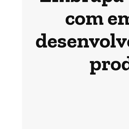
com em
desenvolve
pro