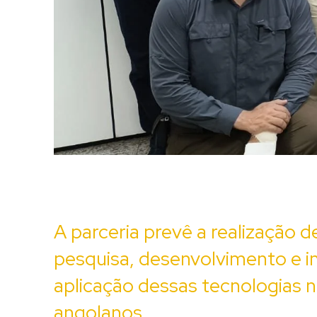
A parceria prevê a realização d
pesquisa, desenvolvimento e i
aplicação dessas tecnologias 
angolanos.