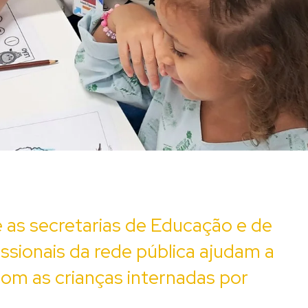
 as secretarias de Educação e de
issionais da rede pública ajudam a
om as crianças internadas por