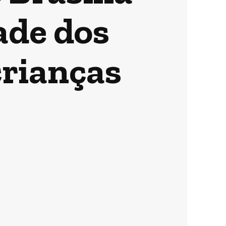
ade dos
crianças