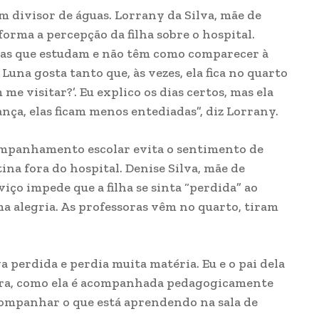
um divisor de águas. Lorrany da Silva, mãe de
forma a percepção da filha sobre o hospital.
ças que estudam e não têm como comparecer à
una gosta tanto que, às vezes, ela fica no quarto
e visitar?’. Eu explico os dias certos, mas ela
ança, elas ficam menos entediadas”, diz Lorrany.
ompanhamento escolar evita o sentimento de
ina fora do hospital. Denise Silva, mãe de
viço impede que a filha se sinta “perdida” ao
 uma alegria. As professoras vêm no quarto, tiram
va perdida e perdia muita matéria. Eu e o pai dela
ora, como ela é acompanhada pedagogicamente
companhar o que está aprendendo na sala de